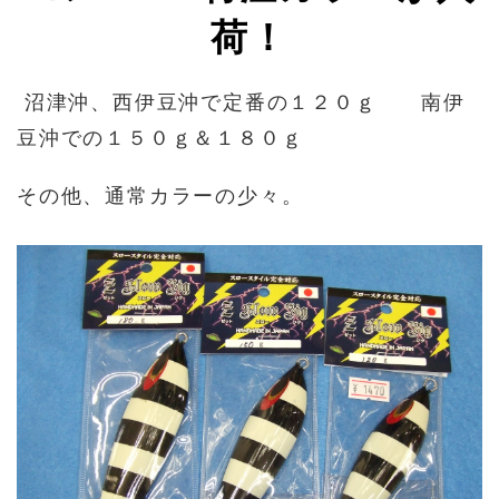
荷！
沼津沖、西伊豆沖で定番の１２０ｇ 南伊
豆沖での１５０ｇ＆１８０ｇ
その他、通常カラーの少々。