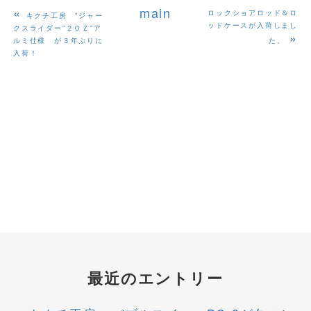
«
main
ロックショアロッド＆ロ
キクチ工房 ”ジャー
ッドケースが入荷しまし
クスライダー”２ＯＺ”ア
»
ルミ仕様 が３年ぶりに
た。
入荷！
最近のエントリー