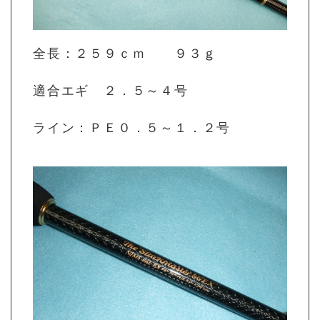
全長：２５９ｃｍ ９３ｇ
適合エギ ２．５～４号
ライン：ＰＥ０．５～１．２号