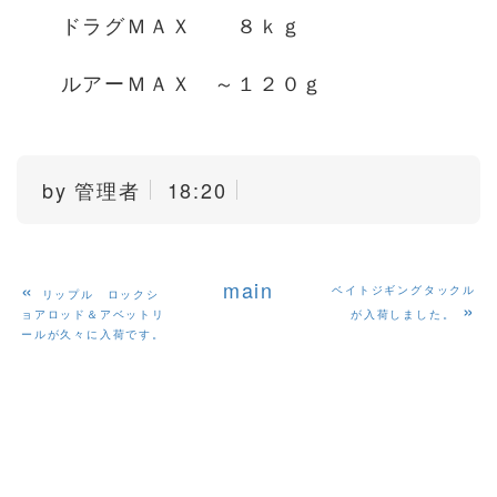
ドラグＭＡＸ ８ｋｇ
ルアーＭＡＸ ～１２０ｇ
by
管理者
18:20
«
main
ベイトジギングタックル
リップル ロックシ
»
ョアロッド＆アベットリ
が入荷しました。
ールが久々に入荷です。