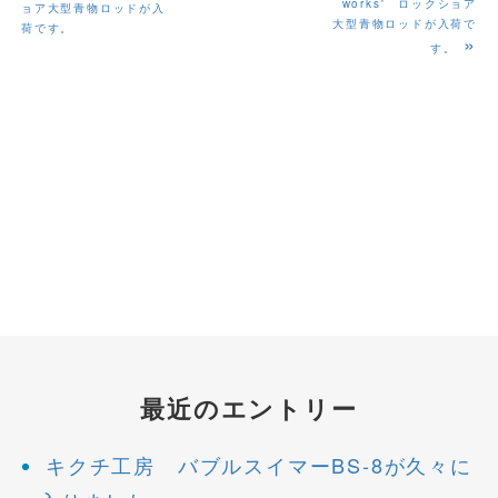
works' ロックショア
ョア大型青物ロッドが入
大型青物ロッドが入荷で
荷です。
»
す。
最近のエントリー
キクチ工房 バブルスイマーBS-8が久々に