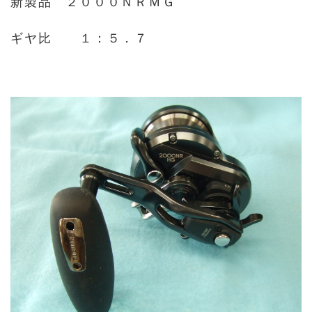
新製品 ２０００ＮＲＭＧ
ギヤ比 １：５．７